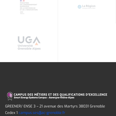
GREENER/ ENSE 3 – 21 avenue des Martyrs 38031 Grenoble
Cedex 1
campus.ses@ac-grenoble.fr